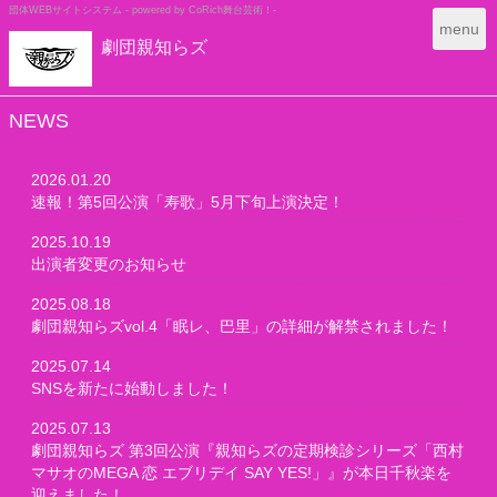
団体WEBサイトシステム - powered by
CoRich舞台芸術！-
T
menu
劇団親知らズ
o
g
g
l
NEWS
e
n
2026.01.20
a
速報！第5回公演「寿歌」5月下旬上演決定！
v
i
2025.10.19
g
出演者変更のお知らせ
a
t
2025.08.18
i
劇団親知らズvol.4「眠レ、巴里」の詳細が解禁されました！
o
n
2025.07.14
SNSを新たに始動しました！
2025.07.13
劇団親知らズ 第3回公演『親知らズの定期検診シリーズ「西村
マサオのMEGA 恋 エブリデイ SAY YES!」』が本日千秋楽を
迎えました！