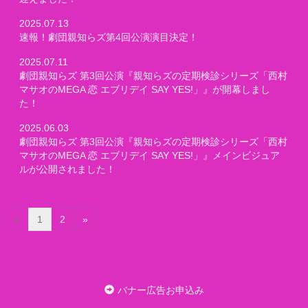
2025.07.13
速報！劇団親知らズ第4回公演演目決定！
2025.07.11
劇団親知らズ 第3回公演『親知らズの定期検診シリーズ「西村
マサオのMEGA 恋 エブリデイ SAY YES!」』が開幕しまし
た！
2025.06.03
劇団親知らズ 第3回公演『親知らズの定期検診シリーズ「西村
マサオのMEGA 恋 エブリデイ SAY YES!」』メインビジュア
ルが公開されました！
(
«
1
2
»
c
u
r
r
e
バナー広告お申込み
n