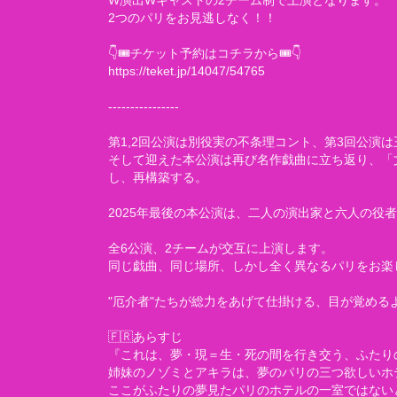
W演出Wキャストの2チーム制で上演となります。
2つのパリをお見逃しなく！！
👇🎟チケット予約はコチラから🎟👇
https://teket.jp/14047/54765
----------------
第1,2回公演は別役実の不条理コント、第3回公演
そして迎えた本公演は再び名作戯曲に立ち返り、「
し、再構築する。
2025年最後の本公演は、二人の演出家と六人の役
全6公演、2チームが交互に上演します。
同じ戯曲、同じ場所、しかし全く異なるパリをお楽
"厄介者"たちが総力をあげて仕掛ける、目が覚める
🇫🇷あらすじ
『これは、夢・現＝生・死の間を行き交う、ふたり
姉妹のノゾミとアキラは、夢のパリの三つ欲しいホ
ここがふたりの夢見たパリのホテルの一室ではない