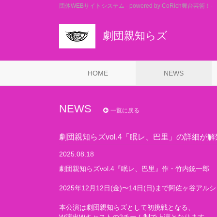
団体WEBサイトシステム - powered by
CoRich舞台芸術！-
劇団親知らズ
HOME
NEWS
NEWS
一覧に戻る
劇団親知らズvol.4「眠レ、巴里」の詳細が
2025.08.18
劇団親知らズvol.4『眠レ、巴里』作・竹内銃一郎
2025年12月12日(金)〜14日(日)まで阿佐ヶ谷ア
本公演は劇団親知らズとして初挑戦となる、