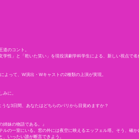
は王道のコント。
文学性」と「乾いた笑い」を現役演劇学科学生による、新しい視点で名
者によって、W演出・Wキャストの2種類の上演が実現。
しみに。
ような3日間、あなたはどちらのパリから目覚めますか？
の姉妹の物語である。』
テルの一室にいる。窓の外には夜空に映えるエッフェル塔。そう、確か
と、いったい誰が断言できよう。