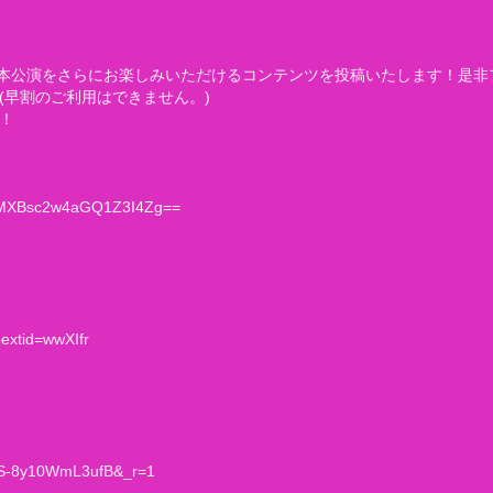
。本公演をさらにお楽しみいただけるコンテンツを投稿いたします！是非
(早割のご利用はできません。)
！
sh=MXBsc2w4aGQ1Z3I4Zg==
extid=wwXIfr
=ZS-8y10WmL3ufB&_r=1