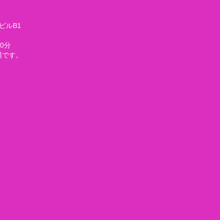
オビルB1
0分
場です。