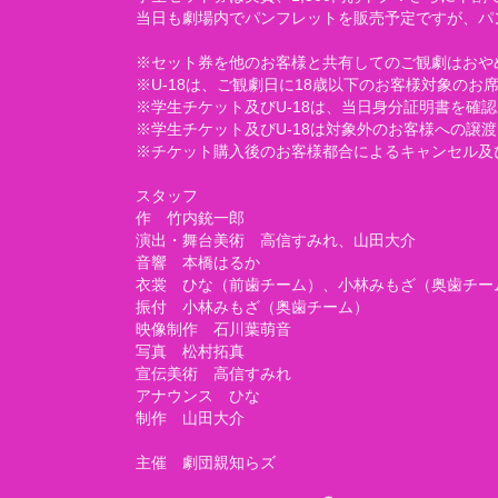
当日も劇場内でパンフレットを販売予定ですが、パ
※セット券を他のお客様と共有してのご観劇はおや
※U-18は、ご観劇日に18歳以下のお客様対象のお
※学生チケット及びU-18は、当日身分証明書を
※学生チケット及びU-18は対象外のお客様への譲
※チケット購入後のお客様都合によるキャンセル及
スタッフ
作 竹内銃一郎
演出・舞台美術 高信すみれ、山田大介
音響 本橋はるか
衣裳 ひな（前歯チーム）、小林みもざ（奥歯チー
振付 小林みもざ（奥歯チーム）
映像制作 石川葉萌音
写真 松村拓真
宣伝美術 高信すみれ
アナウンス ひな
制作 山田大介
主催 劇団親知らズ