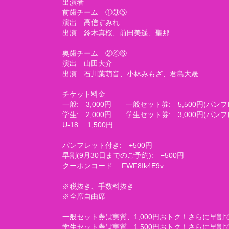
出演者
前歯チーム ①③⑤
演出 高信すみれ
出演 鈴木真桜、前田美遥、聖那
奥歯チーム ②④⑥
演出 山田大介
出演 石川葉萌音、小林みもざ、君島大晟
チケット料金
一般: 3,000円 一般セット券: 5,500円(パン
学生: 2,000円 学生セット券: 3,000円(パン
U-18: 1,500円
パンフレット付き: +500円
早割(9月30日までのご予約): −500円
クーポンコード: FWF8Ik4E9v
※税抜き、手数料抜き
※全席自由席
一般セット券は実質、1,000円おトク！さらに早割で
学生セット券は実質、1,500円おトク！さらに早割で