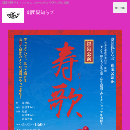
団体WEBサイトシステム - powered by
CoRich舞台芸術！-
T
menu
劇団親知らズ
o
g
g
l
e
n
a
v
i
g
a
t
i
o
n