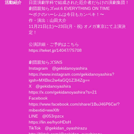
活動紹介
日芸演劇学科で結成された厄介者だらけの演劇集団！
劇団親知らズvol.6 EVERYTHING ON TIME
〜ボクのハーレムは今日もカンペキ！〜
作・演出：山田大介
11月21日(土)〜23日(月・祝) オメガ東京にて上演決
定！
公演詳細・ご予約はこちら
https://teket.jp/14047/75708
劇団親知らズSNS
Instagram @gekidanoyashira
https://www.instagram.com/gekidanoyashira?
igsh=MXBsc2w4aGQ1Z3I4Zg==
X @gekidanoyashira
https://x.com/gekidanoyashira?s=21
Facebook
https://www.facebook.com/share/1BuJ46P6Ce/?
mibextid=wwXIfr
LINE @053rpzcx
https://lin.ee/hyoHDsH
TikTok @gekidan_oyashirazu