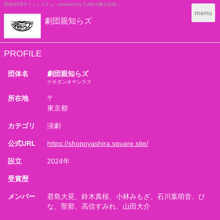
団体WEBサイトシステム - powered by
CoRich舞台芸術！-
T
menu
劇団親知らズ
o
g
g
l
PROFILE
e
n
団体名
劇団親知らズ
a
ゲキダンオヤシラズ
v
所在地
〒
i
東京都
g
a
カテゴリ
演劇
t
i
公式URL
https://shopoyashira.square.site/
o
n
設立
2024年
受賞歴
メンバー
君島大晃、鈴木真桜、小林みもざ、石川葉萌音、ひ
な、聖那、高信すみれ、山田大介