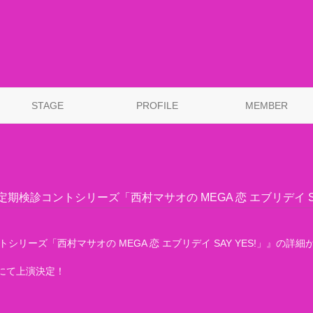
STAGE
PROFILE
MEMBER
期検診コントシリーズ「西村マサオの MEGA 恋 エブリデイ SA
シリーズ「西村マサオの MEGA 恋 エブリデイ SAY YES!」』の詳
P! にて上演決定！