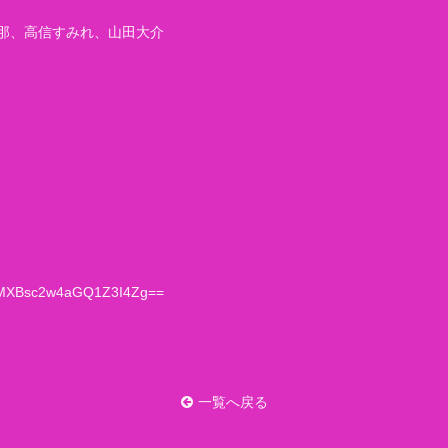
那、高信すみれ、山田大介
sh=MXBsc2w4aGQ1Z3I4Zg==
一覧へ戻る